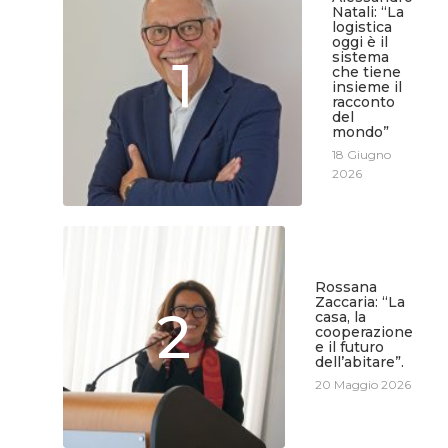
Natali: “La
logistica
oggi è il
sistema
1
che tiene
insieme il
racconto
del
mondo”
18 Giugno
2026
Rossana
Zaccaria: “La
2
casa, la
cooperazione
e il futuro
dell’abitare”.
20 Maggio 2026