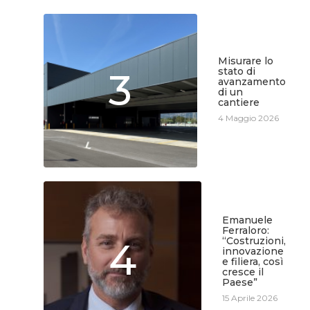
Misurare lo
3
stato di
avanzamento
di un
cantiere
4 Maggio 2026
Emanuele
Ferraloro:
4
“Costruzioni,
innovazione
e filiera, così
cresce il
Paese”
15 Aprile 2026