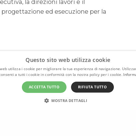
utiva, la direzioni lavori e il
i progettazione ed esecuzione per la
Questo sito web utilizza cookie
web utilizza i cookie per migliorare la tua esperienza di navigazione. Utilizza
onsenti a tutti i cookie in conformità con la nostra policy per i cookie.
Inform
ACCETTA TUTTO
RIFIUTA TUTTO
.fabricalab.eu
MOSTRA DETTAGLI
Condividi
Isolamento sismico e sicurezza. Fabrica protagonista di una iniziativa formativa al nuovo Centro Direzionale di Coop Reno