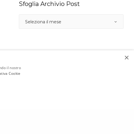
Sfoglia Archivio Post
×
ndo il nostro
ativa Cookie
SUCCESSIVO →
Al Centro Direzionale Coop Reno di Castel Guelfo a Bologna sono arrivate le scale