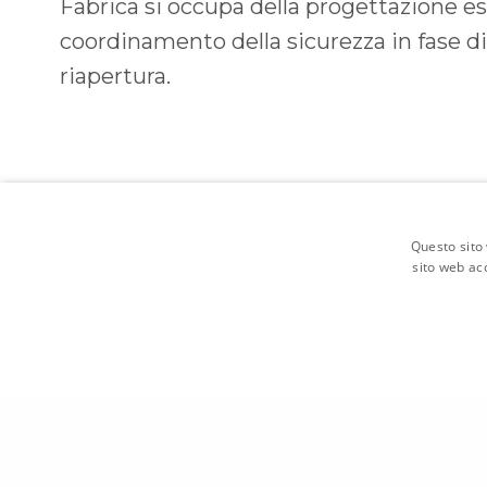
Fabrica si occupa della progettazione esec
coordinamento della sicurezza in fase d
riapertura.
Questo sito 
sito web acc
©2014-2026 |
FABRICA
Società Cooperativa
C.F. / P.IVA IT01482600119 - REA SP-213636 | posta@pec
Cookie |
Privacy Policy (GDPR)
|
CREDITS
← POST PRECEDENTE