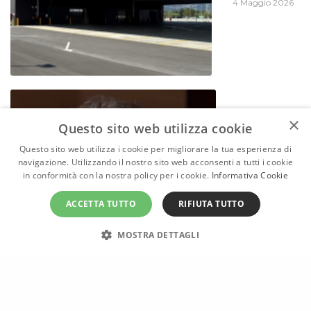
4 Maggio 2026
×
Questo sito web utilizza cookie
Questo sito web utilizza i cookie per migliorare la tua esperienza di
Emanuele
navigazione. Utilizzando il nostro sito web acconsenti a tutti i cookie
Ferraloro:
4
“Costruzioni,
in conformità con la nostra policy per i cookie.
Informativa Cookie
innovazione
e filiera, così
ACCETTA TUTTO
RIFIUTA TUTTO
cresce il
Paese”
15 Aprile 2026
MOSTRA DETTAGLI
Condividi