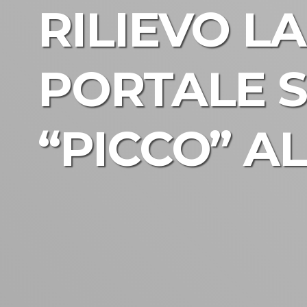
RILIEVO L
PORTALE S
“PICCO” AL