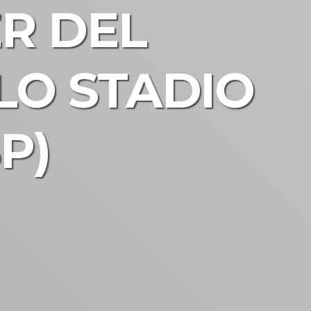
ER DEL
LO STADIO
P)