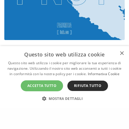
×
Questo sito web utilizza cookie
Informare e orientarsi per trovare
Questo sito web utilizza i cookie per migliorare la tua esperienza di
la strada e l’anima delle Cinque
navigazione. Utilizzando il nostro sito web acconsenti a tutti i cookie
Terre. Il nuovo progetto di
in conformità con la nostra policy per i cookie.
Informativa Cookie
wayfinding del Parco Nazionale
ACCETTA TUTTO
RIFIUTA TUTTO
curato da Fabrica
MOSTRA DETTAGLI
27 Giugno 2024